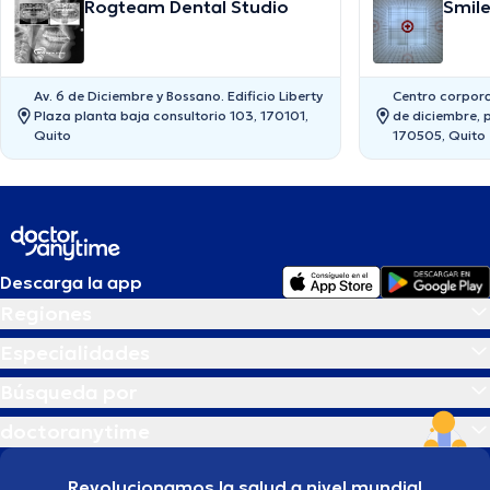
Rogteam Dental Studio
Smile
Av. 6 de Diciembre y Bossano. Edificio Liberty
Centro corporat
Plaza planta baja consultorio 103, 170101,
de diciembre, p
Quito
170505, Quito
Descarga la app
Regiones
Especialidades
Búsqueda por
doctoranytime
Revolucionamos la salud a nivel mundial