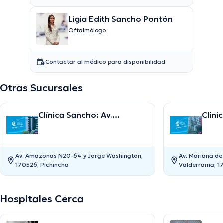
Ligia Edith Sancho Pontón
Oftalmólogo
Contactar al médico para disponibilidad
Otras Sucursales
Clínica Sancho: Av.
Clíni
Amazonas
Av. Amazonas N20-64 y Jorge Washington,
Av. Mariana de
170526, Pichincha
Valderrama, 1
Hospitales Cerca