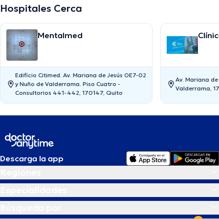
Hospitales Cerca
Mentalmed
Clíni
Edificio Citimed. Av. Mariana de Jesús OE7-02
Av. Mariana de
y Nuño de Valderrama. Piso Cuatro -
Valderrama, 1
Consultorios 441-442, 170147, Quito
Descarga la app
Regiones
Especialidades
Búsqueda por